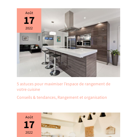
Août
17
2022
5 astuces pour maximiser l’espace de rangement de
votre cuisine
Conseils & tendances
,
Rangement et organisation
Août
17
2022