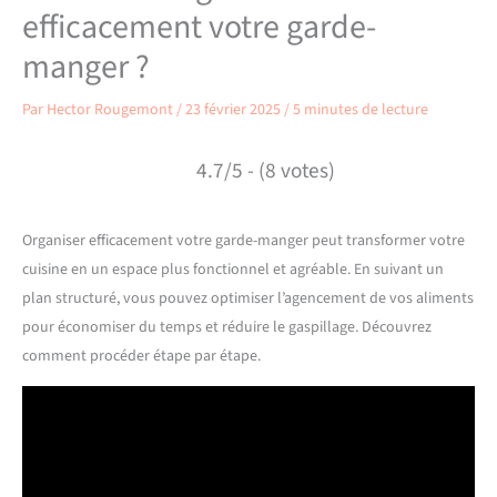
efficacement votre garde-
manger ?
Par
Hector Rougemont
/
23 février 2025
/
5 minutes de lecture
4.7/5 - (8 votes)
Organiser efficacement votre garde-manger peut transformer votre
cuisine en un espace plus fonctionnel et agréable. En suivant un
plan structuré, vous pouvez optimiser l’agencement de vos aliments
pour économiser du temps et réduire le gaspillage. Découvrez
comment procéder étape par étape.