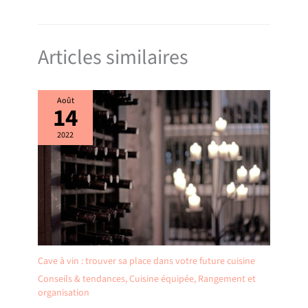
Articles similaires
Août
14
2022
Cave à vin : trouver sa place dans votre future cuisine
Conseils & tendances
,
Cuisine équipée
,
Rangement et
organisation