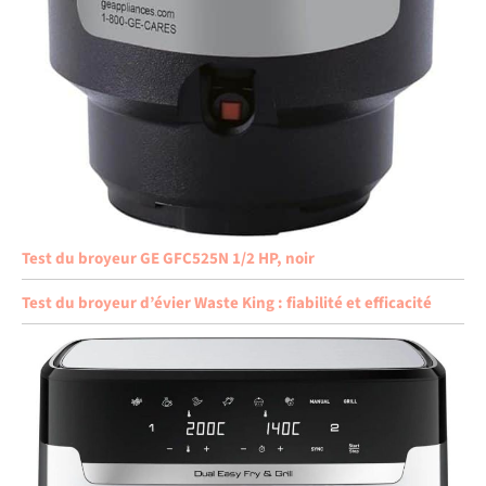
Test du broyeur GE GFC525N 1/2 HP, noir
Test du broyeur d’évier Waste King : fiabilité et efficacité