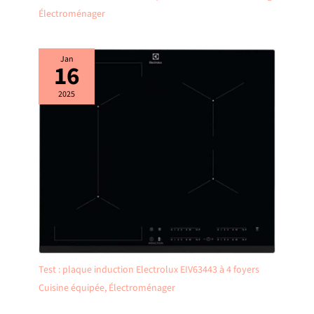
Électroménager
Jan
16
2025
Test : plaque induction Electrolux EIV63443 à 4 foyers
Cuisine équipée
,
Électroménager