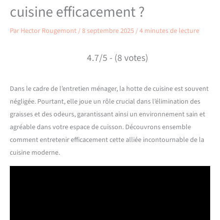
cuisine efficacement ?
Par
Hector Rougemont
/
8 septembre 2025
/
4 minutes de lecture
4.7/5 - (8 votes)
Dans le cadre de l’entretien ménager, la hotte de cuisine est souvent
négligée. Pourtant, elle joue un rôle crucial dans l’élimination des
graisses et des odeurs, garantissant ainsi un environnement sain et
agréable dans votre espace de cuisson. Découvrons ensemble
comment entretenir efficacement cette alliée incontournable de la
cuisine moderne.