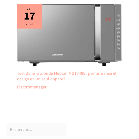
Jan
17
2025
Test du micro-onde Medion MD17495 : performance et
design en un seul appareil
Électroménager