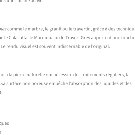
ns une cuisine active.
bles
comme le marbre, le granit ou le travertin, grâce à des techniqu
 le Calacatta, le Marquina ou le Travert Grey apportent une touch
 Le rendu visuel est souvent indiscernable de l’original.
u à la pierre naturelle qui nécessite des traitements réguliers, la
 Sa surface non poreuse empêche l’absorption des liquides et des
e.
iques
e