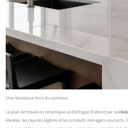
Une résistance hors du commun
Le plan de travail en céramique se distingue d’abord par sa
rési
élevées, les rayures légères et les produits ménagers courants. 