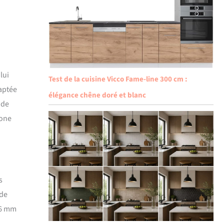
lui
Test de la cuisine Vicco Fame-line 300 cm :
aptée
élégance chêne doré et blanc
 de
zone
s
 de
 6 mm