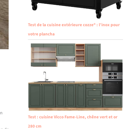
Test de la cuisine extérieure cozze® : l’inox pour
votre plancha
on
Test : cuisine Vicco Fame-Line, chêne vert et or
280 cm