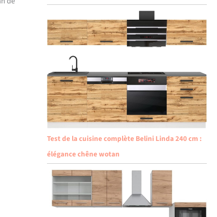
an de
Test de la cuisine complète Belini Linda 240 cm :
élégance chêne wotan