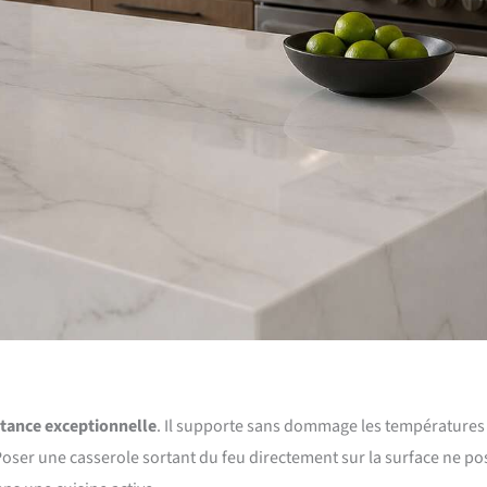
stance exceptionnelle
. Il supporte sans dommage les températures
Poser une casserole sortant du feu directement sur la surface ne po