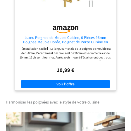
types de tiroirs et portes d’armoires
meubles tels que les tiroirs de
de cuisine, de salle de bain, de
cuisine, les placards, et les tables de
chambre et de salon
chevet. Ces boutons apportent une
touche décorative tout en étant
fonctionnels dans n'importe quelle
pièce de la maison.
Luxeu Poignee de Meuble Cuisine, 6 Pièces 96mm
Poignee Meuble Dorée, Poignet de Porte Cuisine en
Acier Inoxydable, avec 12 Vis, pour Armoire, Tiroir,
【Installation Facile】 La longueur totale de la poignee de meuble est
Placard
de 150mm, l'écartement des trous est de 96mm et le diamètre est de
10mm, 12 vis sont fournies. Après avoir mesuré l'écartement des trous,
percez et serrez les vis fournies pour terminer l'installation. 【Robuste
et Durable】 Les poignée meuble sont fabriquées en acier inoxydable
10,99 €
de haute qualité, résistant à la rouille et à la corrosion, garantissant
ainsi une grande durabilité. Le design à filetage profond améliore la
stabilité et empêche le desserrage avec le temps. 【Design Léger】 Les
poignées en acier inoxydable adoptent une structure creuse, légère et
résistante. Grâce à leurs bords arrondis et leur surface lisse, elles offrent
une prise en main confortable et réduisent le risque de blessure, idéales
pour les familles avec enfants. 【Design Tendance】 Nos poignées ont
un aspect moderne et esthétique. Elles s'intègrent facilement à de
Harmoniser les poignées avec le style de votre cuisine
nombreux styles de décoration intérieure et conviennent à tous les
types armoires et de tiroirs. 【Large Application】 Ces poignées sont
parfaites pour décorer et rénover divers meubles comme les armoires,
tiroirs et placards dans la cuisine, la salle de bain, la chambre, le salon,
etc., ajoutant une touche de style personnalisé à votre intérieur.