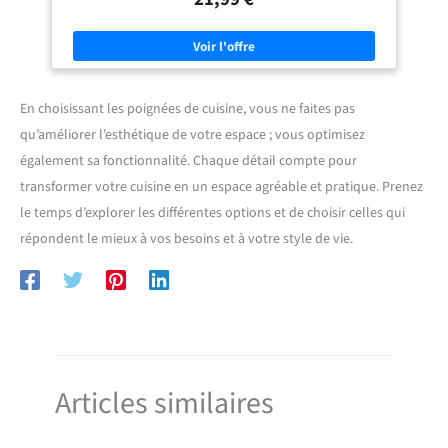
assurer de prendre des mesures précises au préalable. Avec deux trous
poignées endommagées ou rayées.
bureaux, écoles
de fixation, une grande surface d'appui et une manipulation aisée.
Installation facile : mesurez le centre de l'ouverture ; marquez
l'emplacement d'installation ; percez les trous de fixation ; fixez la
poignée à l'aide de vis. Veuillez mesurer avec soin le centre de
l'ouverture, puis déterminer les dimensions requises Domaine
d'application : ces poignées de meubles modernes conviennent
parfaitement aux armoires, portes et tiroirs des cuisines, salons,
En choisissant les poignées de cuisine, vous ne faites pas
penderies, ainsi qu'aux mains courantes, rampes, salles de bains et
qu’améliorer l’esthétique de votre espace ; vous optimisez
salles à manger Contenu de l'emballage : comprend six poignées de
tiroir, chacune fournie avec deux vis métriques M4 (vis de fixation de
également sa fonctionnalité. Chaque détail compte pour
2,54 cm et 3,8 cm), adaptées aux armoires d'une épaisseur comprise
entre 1,7 cm et 3,7 cm
transformer votre cuisine en un espace agréable et pratique. Prenez
le temps d’explorer les différentes options et de choisir celles qui
répondent le mieux à vos besoins et à votre style de vie.
Articles similaires