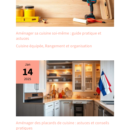
Aménager sa cuisine soi-même : guide pratique et
astuces
Cuisine équipée
,
Rangement et organisation
Jan
14
2025
Aménager des placards de cuisine : astuces et conseils
pratiques