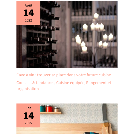
Août
14
2022
Cave à vin : trouver sa place dans votre future cuisine
Conseils & tendances
,
Cuisine équipée
,
Rangement et
organisation
Jan
14
2025