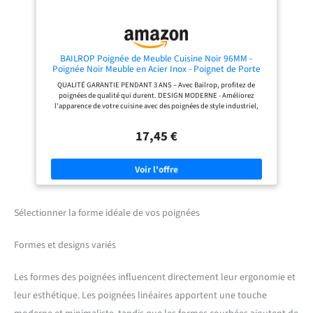
BAILROP Poignée de Meuble Cuisine Noir 96MM -
Poignée Noir Meuble en Acier Inox - Poignet de Porte
Cuisine et Armoire 15 UNITÉS
QUALITÉ GARANTIE PENDANT 3 ANS – Avec Bailrop, profitez de
poignées de qualité qui durent. DESIGN MODERNE - Améliorez
l'apparence de votre cuisine avec des poignées de style industriel,
modernes et élégantes. Donnez une nouvelle vie à vos anciens meubles
de cuisine! DURABILITÉ GARANTIE – Fabriqué en acier inoxydable de
17,45 €
haute qualité, garantissant résistance et longévité. Investissez dans une
qualité durable! PACK DE 15 UNITÉS – Avec 4 vis chacun pour une
installation facile sans aller à la quincaillerie. Un petit changement
avec un grand impact! (96MM, Noir) TAILLE IDÉALE - Avec 96MM et
150MM de long (diamètre 12mm, hauteur 32MM). Parfaits pour donner
une nouvelle touche à votre maison sans abîmer votre portefeuille.
Sélectionner la forme idéale de vos poignées
Formes et designs variés
Les formes des poignées influencent directement leur ergonomie et
leur esthétique. Les poignées linéaires apportent une touche