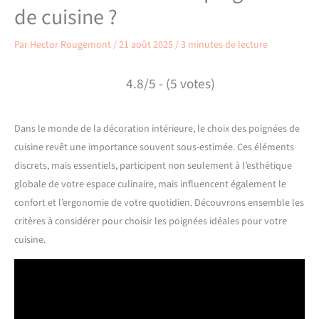
de cuisine ?
Par
Hector Rougemont
/
21 août 2025
/
3 minutes de lecture
4.8/5 - (5 votes)
Dans le monde de la décoration intérieure, le choix des poignées de
cuisine revêt une importance souvent sous-estimée. Ces éléments
discrets, mais essentiels, participent non seulement à l’esthétique
globale de votre espace culinaire, mais influencent également le
confort et l’ergonomie de votre quotidien. Découvrons ensemble les
critères à considérer pour choisir les poignées idéales pour votre
cuisine.