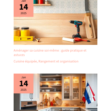
Jan
14
2025
Aménager sa cuisine soi-même : guide pratique et
astuces
Cuisine équipée
,
Rangement et organisation
Jan
14
2025