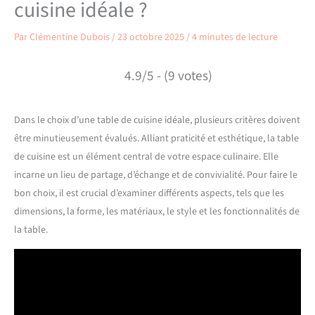
cuisine idéale ?
Par
Clémentine Dubois
/
23 octobre 2025
/
4 minutes de lecture
4.9/5 - (9 votes)
Dans le choix d’une table de cuisine idéale, plusieurs critères doivent
être minutieusement évalués. Alliant praticité et esthétique, la table
de cuisine est un élément central de votre espace culinaire. Elle
incarne un lieu de partage, d’échange et de convivialité. Pour faire le
bon choix, il est crucial d’examiner différents aspects, tels que les
dimensions, la forme, les matériaux, le style et les fonctionnalités de
la table.