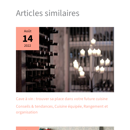
Articles similaires
Août
14
2022
Cave à vin : trouver sa place dans votre future cuisine
Conseils & tendances
,
Cuisine équipée
,
Rangement et
organisation