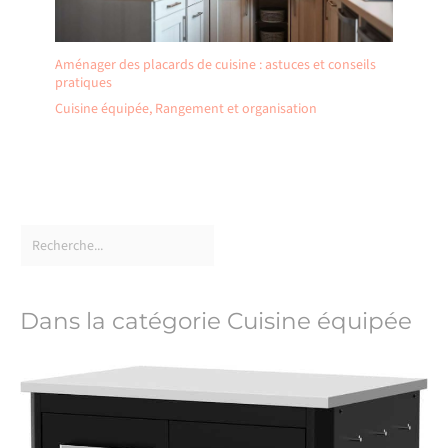
Aménager des placards de cuisine : astuces et conseils
pratiques
Cuisine équipée
,
Rangement et organisation
Dans la catégorie Cuisine équipée