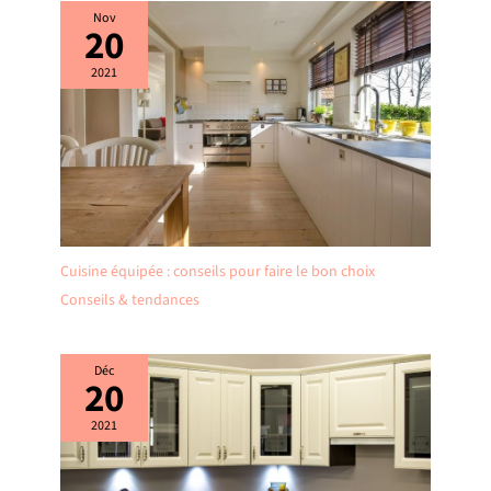
Nov
20
2021
Cuisine équipée : conseils pour faire le bon choix
Conseils & tendances
Déc
20
2021