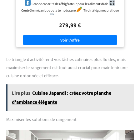
devenir votre propre réfrigérateur.
Grande capacité de réfrigérateur pour les aliments frais
Contient : 1 réfrigérateur CHiQ 157L,
Contrôle mécanique de la température
Tiroir à légumes pratique
1 bac à glace, 1 outil de dégivrage,
Etagères en verre trempé
des étagères et des tiroirs. Garantie
de 12 ans pour le compresseur et
279,99 €
service après-vente à vie. Si vous
avez besoin d'aide, veuillez nous
contacter.
Le triangle d’activité rend vos tâches culinaires plus fluides, mais
maximiser le rangement est tout aussi crucial pour maintenir une
cuisine ordonnée et efficace.
Lire plus
Cuisine Japandi : créez votre planche
d'ambiance élégante
Maximiser les solutions de rangement