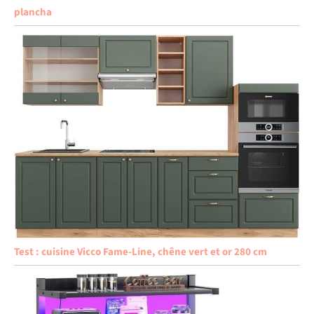
plancha
Test : cuisine Vicco Fame-Line, chêne vert et or 280 cm