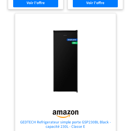
à coucher. Précision des
°C】Le contrôle mécanique de la
températures : 5 Réglages de
température permet de régler
température variable vous
facilement la température
fournissent les conditions de
intérieure entre 1 et 10 °C afin de
stockage personnalisées pour les
conserver vos aliments et boissons
aliments et les boissons. La
dans des conditions optimales.
température du réfrigérateur varie
【Pieds réglables et porte
de 2 ~ 8℃ tandis que la température
réversible】Les pieds réglables en
du congélateur se maintient
hauteur assurent une meilleure
constamment à -16~-24℃. Étagères
stabilité sur différentes surfaces,
amovibles et tiroir à légumes :
tandis que la porte réversible
Équipé d'étagères amovibles,
permet une installation flexible
réglables pour répondre à vos
selon l’aménagement de votre
besoins de rangement. Le tiroir à
espace. 【Chiller Box Intégrée 11L】
légumes permet de préserver
Refroidit rapidement boissons et
l'humidité des légumes et des fruits,
snacks, idéale pour garder les
pour qu'ils restent juteux et frais. Le
aliments frais à portée de main.
design de la lumière LED vous
Plage de température : 0–10 °C.
permet de trouver facilement vos
L'évaporateur situé à l'arrière assure
provisions même dans l'obscurité
une baisse de température plus
lorsque vous ouvrez la porte du
rapide que dans le compartiment
mini réfrigérateur, vous évitant ainsi
réfrigérateur. 【Fonctionnement
d'allumer et d'éteindre les lumières
silencieux de 42 dB】Avec un niveau
la nuit. Le pied d'équilibrage
sonore de seulement 42 dB, ce
réglable maintient le mini-
réfrigérateur fonctionne
réfrigérateur stable sur les sols
discrètement et convient
irréguliers. Les joints de porte sont
parfaitement aux chambres,
amovibles pour un nettoyage en
bureaux, studios et autres espaces
GEDTECH Refrigerateur simple porte GSP230BL Black -
profondeur. Ce mini réfrigérateur
calmes.
capacité 230L - Classe E
est hautement personnalisable pour