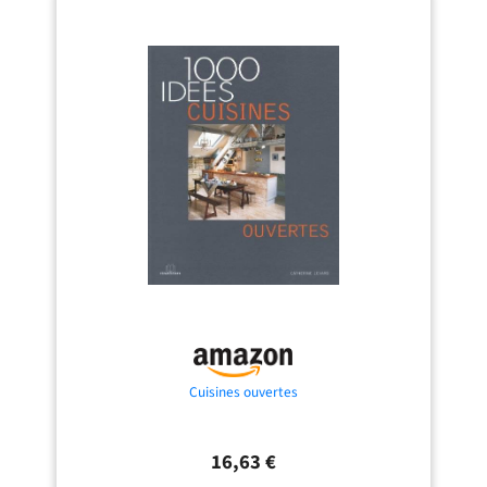
espace suffisant pour ranger des
cosmétiques, des articles de
toilette, du papier hygiénique et
plus encore, afin de garder vos
affaires bien organisées 【Tiroir
inférieur à roulettes】 Le tiroir
inférieur du meuble de salle de
bains est équipé de quatre
roulettes, permettant un retrait
fluide et sans effort. Il offre un accès
pratique aux articles sans occuper
d’espace latéral, idéal pour le
rangement dans les espaces
restreints. Soulevez légèrement le
tiroir vers le haut pour le retirer
complètement, et une butée au
fond empêche tout glissement
involontaire 【Élégant et gain de
place】Ce meuble de rangement
aux dimensions compactes de 40 x
20 x 140 cm n'occupe qu'une
empreinte au sol de 0,08 m². Les
côtés ouverts de l'étagère
supérieure vous permettent de le
Cuisines ouvertes
placer librement selon vos
habitudes, que ce soit de chaque
côté des toilettes ou dans n'importe
quel coin de la cuisine ou du salon,
16,63 €
créant ainsi un espace de rangement
supplémentaire. Le design simple et