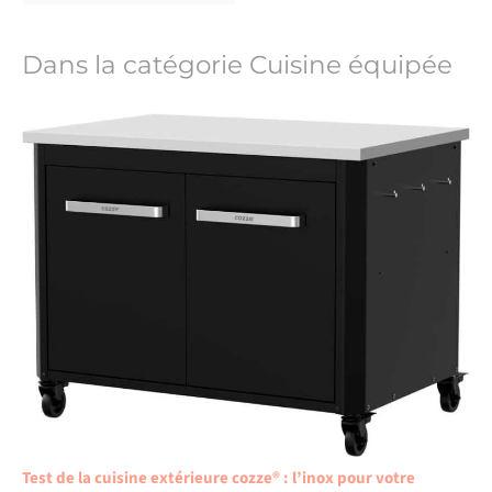
Dans la catégorie Cuisine équipée
Test de la cuisine extérieure cozze® : l’inox pour votre