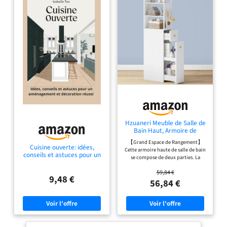
Hzuaneri Meuble de Salle de
Bain Haut, Armoire de
Rangement Fin, Blanc
【Grand Espace de Rangement】
Cuisine ouverte: idées,
Cette armoire haute de salle de bain
conseils et astuces pour un
se compose de deux parties. La
aménagement et décoration
partie supérieure comprend 3
réussi
59,84 €
étagères ouvertes pour un
9,48 €
placement pratique de vos articles.
56,84 €
La plaque frontale est équipée de 2
crochets amovibles permettant
d'accrocher des serviettes, etc.,
lorsque nécessaire. La partie
inférieure dispose de 2 tiroirs de
tailles différentes, offrant ainsi un