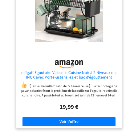
l'excès d'eau s'écoulera
l'eau chaude ou avec n'importe
automatiquement dans l'évier sans
quel détergent, et après le
que vous ayez à le verser
nettoyage, la surface en silicone
manuellement Gain de place : avec
reste exempte de taches, de
des dimensions de 23 x 10 x 9 cm, il
moisissures et de résidus gras.
peut facilement accueillir divers
Manche allongé pour éviter les
produits de nettoyage de cuisine
brûlures : Les manches en bois sont
tels que des brosses à vaisselle, des
confortables à tenir et offrent une
bouteilles de savon, des éponges,
bonne capacité antidérapante.
des bouchons d'évier, du savon
Grâce à leur conception allongée, ils
pour les mains et plus encore. Barre
ne risquent pas de vous brûler
horizontale amovible intégrée
pendant l'utilisation. De plus, les
conçue spécifiquement pour les
manches en bois ne fondront pas
chiffons mouillés Polyvalence : que
comme les manches en plastique et
ce soit dans la chambre, la salle de
ne deviendront pas chauds comme
bain ou tout autre coin de la maison
les manches en acier inoxydable.
niffgaff Egoutoire Vaisselle Cuisine Noir à 2 Niveaux en,
nécessitant du rangement, il peut
Facile à ranger et économiser de
INOX avec Porte-ustensiles et bac d'égouttement
être utilisé. Dans la salle de bain, il
l'espace : Les manches des lot
peut être utilisé pour ranger de
ustensile cuisine en silicone sont
【Test au brouillard salin de 72 heures réussi】 La technologie de
manière ordonnée du désinfectant
dotés de trous de suspension, ce qui
galvanoplastie résout le problème de la rouille sur l'egoutoire vaisselle
pour les mains, des tasses, des
permet de les suspendre dans la
cuisine noire. A passé le test au brouillard salin de 72 heures et 14 est
brosses à dents, du dentifrice et
cuisine pour économiser de
durable et sans rouille même dans les environnements humides.
d'autres articles de toilette
l'espace. Cet set cuisine peut
19,99 €
【Accessoires complets】 Il s'agit d'un égoûtoir à vaisselle
Conception réfléchie : nous avons
également être facilement rangé
multifonction 3 en 1 en inox équipé d'un porte-gobelet et d'un porte-
également équipé l'organisateur
dans le boîtier de rangement fourni,
ustensiles. L'égoûtoir vaisselle inox peut contenir presque tous les
d'évier d'un porte-serviettes
gardant votre cuisine propre et
ustensiles de cuisine et a la fonction d'égouttage.
【Gardez le
amovible. Installez ou supprimez
ordonnée. Liste complète des
comptoir propre et bien rangé】 L'escurre platos a une fonction de
facilement. Après le lavage ou le
articles : L'ensemble de 12 pièces kit
drainage automatique, qui peut garder le comptoir propre et sec, et
nettoyage, accrochez des serviettes
cuisine comprend une spatule
dessus pour garder efficacement vos
cuisine, une spatule bois, une
l'égouttoir lui-même n'accumulera pas d'eau.
【Construction