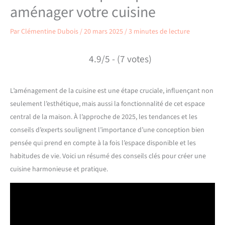
aménager votre cuisine
Par
Clémentine Dubois
/
20 mars 2025
/
3 minutes de lecture
4.9/5 - (7 votes)
L’aménagement de la cuisine est une étape cruciale, influençant non
seulement l’esthétique, mais aussi la fonctionnalité de cet espace
central de la maison. À l’approche de 2025, les tendances et les
conseils d’experts soulignent l’importance d’une conception bien
pensée qui prend en compte à la fois l’espace disponible et les
habitudes de vie. Voici un résumé des conseils clés pour créer une
cuisine harmonieuse et pratique.