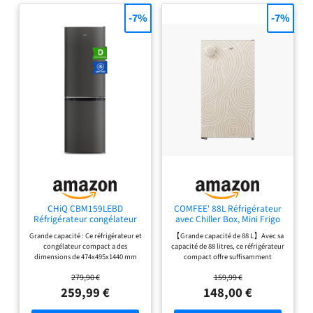
-7%
-7%
CHiQ CBM159LEBD
COMFEE' 88L Réfrigérateur
Réfrigérateur congélateur
avec Chiller Box, Mini Frigo
bas157 litres (109 + 48) Low
Top, Jaune
Grande capacité : Ce réfrigérateur et
【Grande capacité de 88 L】Avec sa
Frost, Faible bruit,
congélateur compact a des
capacité de 88 litres, ce réfrigérateur
Refroidissement rapide,
dimensions de 474x495x1440 mm
compact offre suffisamment
Faible emcombrement
(L*P*H) et offre 109L de réfrigération
d’espace pour stocker boissons,
279,90 €
159,99 €
et 48L de congélation dans des
fruits, snacks et aliments du
compartiments séparés. Idéal pour
quotidien, idéal pour les petites
259,99 €
148,00 €
une utilisation personnelle dans un
cuisines, bureaux ou studios.
dortoir, un bureau ou une chambre
【Température réglable de 1 à 10