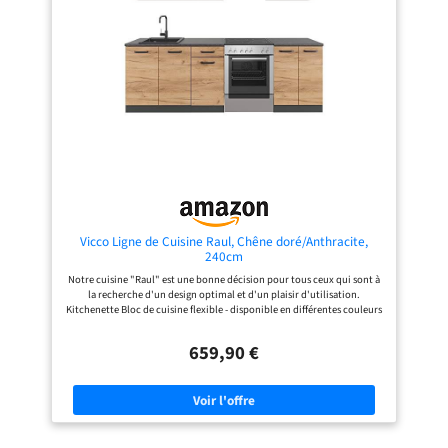
en MDF. Le corps est fabriqué en
MATÉRIAU : Les façades du meuble
panneau de particules de 16 mm
de cuisine sont en MDF. Le corps est
avec revêtement en résine
fabriqué en panneau de particules
mélaminée. CONTENU DE
de 16 mm avec revêtement en résine
LIVRAISON : Bloc cuisine sans plan
mélaminée. CONTENU DE
de travail, matériel de montage,
LIVRAISON : Bloc cuisine sans plan
instructions de montage (sauf
de travail, matériel de montage,
indication contraire, les appareils
instructions de montage (sauf
électroménagers et les décorations
indication contraire, les appareils
ne sont pas compris dans la
électroménagers et les décorations
livraison).
ne sont pas compris dans la
livraison).
Vicco Ligne de Cuisine Raul, Chêne doré/Anthracite,
240cm
Notre cuisine "Raul" est une bonne décision pour tous ceux qui sont à
la recherche d'un design optimal et d'un plaisir d'utilisation.
Kitchenette Bloc de cuisine flexible - disponible en différentes couleurs
et configurations, réversible individuellement grâce à la construction
modulaire et aux pieds réglables en hauteur. DIMENSIONS : Le meuble
659,90 €
de cuisine a une largeur de 240 cm, une hauteur de 82 cm et une
profondeur de 46 cm. Les plans de travail ont une profondeur de 60 cm.
Toutes les dimensions détaillées sont indiquées sur les photos.
MATÉRIEL : le bloc cuisine est composé d'un panneau de particules de
16 mm d'épaisseur, facile à entretenir, avec un revêtement en résine de
mélamine. CONTENU DE LIVRAISON : bloc de cuisine avec plan de
travail, matériel de montage, instructions de montage (sauf indication