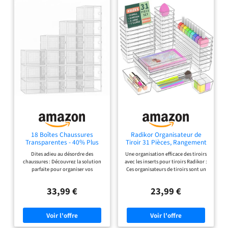
18 Boîtes Chaussures
Radikor Organisateur de
Transparentes - 40% Plus
Tiroir 31 Pièces, Rangement
Solide - Jusqu'à Taille 44
Tiroir 4 Tailles
Dites adieu au désordre des
Une organisation efficace des tiroirs
chaussures : Découvrez la solution
avec les inserts pour tiroirs Radikor :
parfaite pour organiser vos
Ces organisateurs de tiroirs sont un
chaussures grâce à ce lot de 18
must pour chaque cuisine, chaque
boîtes à chaussures transparentes,
salle de bain, chaque coiffeuse，
33,99 €
23,99 €
40% plus solide que les boites
chaque bureau et chaque autre
standard. Idéales pour les amateurs
tiroir. Avec ce set de 31
de rangement à chaussures, ces
organisateurs de tiroirs de 4 tailles
boîtes vous permettent d’optimiser
différentes, vous pouvez utiliser
votre espace tout en gardant votre
efficacement vos tiroirs et tout