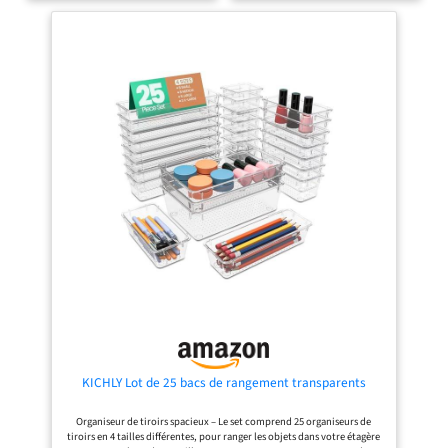
maison ordonnée et élégante.
ranger de manière ordonnée et
Repérez vos chaussures en un clin
claire 31 organisateurs en 4 tailles :
d'œil : Grâce au design transparent
Les organiseurs de tiroirs sont
de ces boîtes de rangement à
fabriqués en plastique de haute
chaussures, vous identifiez
qualité, robuste et durable. Cet
rapidement la paire qu’il vous faut.
organisateur se compose de 31
Ouvrez la porte frontale et accédez
pièces, ce qui vous permet
facilement à vos baskets, chaussures
d'assembler et de disposer
ou sandales, en toute simplicité.
parfaitement les tiroirs, quelle que
Montage facile et rapide : Assembler
soit leur taille. Les différentes tailles
ces boîtes à chaussures empilables
vous permettent d'organiser aussi
est un véritable jeu d’enfant. Il suffit
efficacement les petits objets
de fixer la porte frontale et le
comme les bijoux et les fournitures
panneau arrière à la boîte. Avec des
de bureau que les articles plus
dimensions intérieures de 31,2 x
grands comme les cosmétiques et
22,5 x 13,5 cm, ces casiers à
les ustensiles de cuisine Utilisation
chaussures sont adaptés jusqu’à une
polyvalente dans les tiroirs : ces
pointure 44. Gain de place et
boîtes de rangement peuvent être
organisation optimisée : Empilez
utilisées dans la cuisine, le bureau,
ces boîtes chaussures empilables
la salle de bain, le salon ou la
pour exploiter l’espace vertical et
chambre à coucher et offrent une
maximiser votre rangement
organisation élégante et pratique
chaussures avec un gain de place.
pour les petits objets qui doivent
Conçues avec un système d’aération
être rangés dans les tiroirs. Qu'il
intégré, elles permettent à vos
s'agisse de produits cosmétiques, de
chaussures de respirer et évitent les
maquillage, de produits de soins, de
KICHLY Lot de 25 bacs de rangement transparents
mauvaises odeurs. Lot économique
bonbons, de tous les câbles de
et pratique : Avec ce lot de 18 boîtes
chargement, de bijoux de cheveux,
Organiseur de tiroirs spacieux – Le set comprend 25 organiseurs de
à chaussures, vous bénéficiez d’un
de papeterie, d'ustensiles de
tiroirs en 4 tailles différentes, pour ranger les objets dans votre étagère
système complet pour ranger toutes
bureau, d'ustensiles de cuisine, etc.