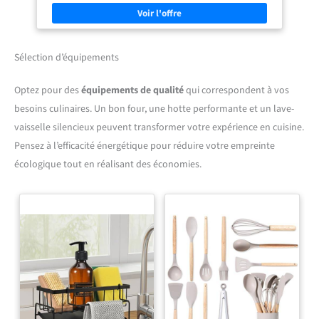
d’un panneau de particules de 28 mm, facile d’entretien, revêtu de
résine mélaminée, avec une couche de protection en stratifié HPL sur le
dessus et sur tous les côtés. CONTENU DE LA LIVRAISON : Plan de travail
de cuisine, 2 profils de finition latéraux, notice de montage, matériel
de montage.
Sélection d’équipements
Optez pour des
équipements de qualité
qui correspondent à vos
besoins culinaires. Un bon four, une hotte performante et un lave-
vaisselle silencieux peuvent transformer votre expérience en cuisine.
Pensez à l’efficacité énergétique pour réduire votre empreinte
écologique tout en réalisant des économies.