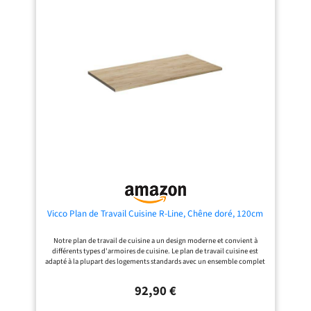
avec rebords latéraux et arrière
temps.
surélevés pour garder lessive,
panier, flacons et petits accessoires
plus stables sur la surface Plan de
travail pour buanderie de couleur
chêne, conçu pour augmenter
l'espace de rangement et embellir la
buanderie sans avoir à réaménager
toute la pièce
Vicco Plan de Travail Cuisine R-Line, Chêne doré, 120cm
Notre plan de travail de cuisine a un design moderne et convient à
différents types d'armoires de cuisine. Le plan de travail cuisine est
adapté à la plupart des logements standards avec un ensemble complet
d'éléments de fixation pour s'adapter à tous les types d'armoires.
DIMENSIONS : Le Plan de travail cuisine mesure 120 cm - Largeur, 2,8
92,90 €
cm - Hauteur, 60 cm - Profondeur. Toutes les tailles détaillées sont
indiquées sur les photos. MATÉRIAU : Le plan de travail est composé