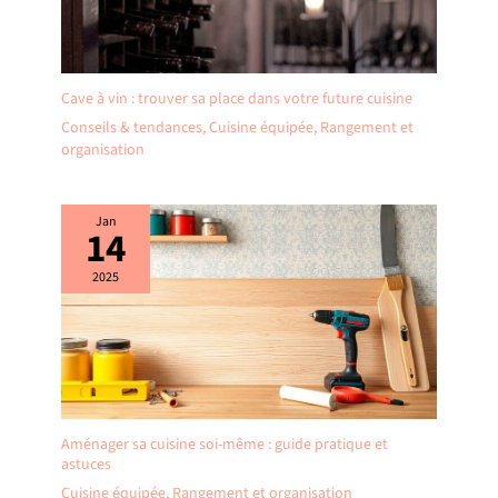
Cave à vin : trouver sa place dans votre future cuisine
Conseils & tendances
,
Cuisine équipée
,
Rangement et
organisation
Jan
14
2025
Aménager sa cuisine soi-même : guide pratique et
astuces
Cuisine équipée
,
Rangement et organisation