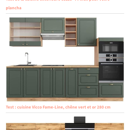
plancha
Test : cuisine Vicco Fame-Line, chêne vert et or 280 cm