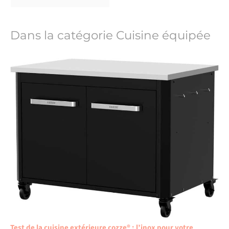
Dans la catégorie Cuisine équipée
Test de la cuisine extérieure cozze® : l’inox pour votre