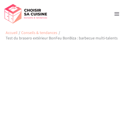
Aller
Rechercher
au
contenu
Accueil
Conseils & tendances
Test du brasero extérieur BonFeu BonBiza : barbecue multi-talents