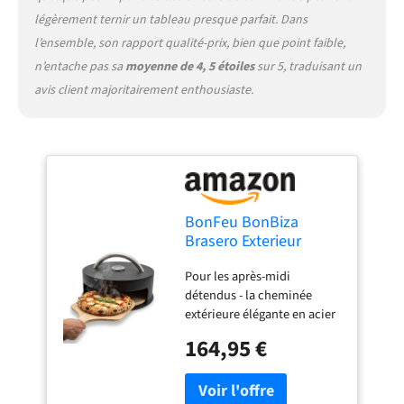
pourquoi nous sommes
légèrement ternir un tableau presque parfait. Dans
toujours à votre disposition.
l’ensemble, son rapport qualité-prix, bien que point faible,
Si jamais vous avez un
n’entache pas sa
moyenne de 4, 5 étoiles
sur 5, traduisant un
problème avec l'un de nos
produits, n'hésitez pas à
avis client majoritairement enthousiaste.
nous contacter. Nous
sommes également à votre
disposition si vous avez des
questions.
BonFeu BonBiza
Brasero Exterieur
Barbecue - Foyers
Pour les après-midi
extérieurs et (Noir,
détendus - la cheminée
BonPizza)
extérieure élégante en acier
de haute qualité convainc
164,95 €
pour son apparence
esthétique combinée à une
fonctionnalité sans