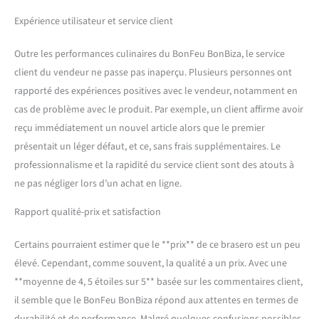
conséquent, cette cheminée
s'oxydera et décolorera
Expérience utilisateur et service client
également au fil du temps.
N'ayez pas peur, cela
Outre les performances culinaires du BonFeu BonBiza, le service
donnera à sa cheminée
client du vendeur ne passe pas inaperçu. Plusieurs personnes ont
Bonfe son apparence
robuste et stable. Notre
rapporté des expériences positives avec le vendeur, notamment en
promesse - nous voulons
cas de problème avec le produit. Par exemple, un client affirme avoir
que ce soit satisfait. C'est
reçu immédiatement un nouvel article alors que le premier
pourquoi nous sommes
présentait un léger défaut, et ce, sans frais supplémentaires. Le
toujours à votre disposition.
Si jamais vous avez un
professionnalisme et la rapidité du service client sont des atouts à
problème avec l'un de nos
ne pas négliger lors d’un achat en ligne.
produits, n'hésitez pas à
nous contacter. Nous
Rapport qualité-prix et satisfaction
sommes également à votre
disposition si vous avez des
Certains pourraient estimer que le **prix** de ce brasero est un peu
questions.
élevé. Cependant, comme souvent, la qualité a un prix. Avec une
**moyenne de 4, 5 étoiles sur 5** basée sur les commentaires client,
il semble que le BonFeu BonBiza répond aux attentes en termes de