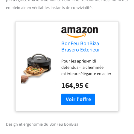
en plein air en véritables instants de convivialité.
BonFeu BonBiza
Brasero Exterieur
Barbecue - Foyers
Pour les après-midi
extérieurs et (Noir,
détendus - la cheminée
BonPizza)
extérieure élégante en acier
de haute qualité convainc
164,95 €
pour son apparence
esthétique combinée à une
fonctionnalité sans
concessions. Passez une
agréable soirée avec vos
amis ou votre famille et
profitez-en. Matériaux de
Design et ergonomie du BonFeu BonBiza
haute qualité - Nous ne