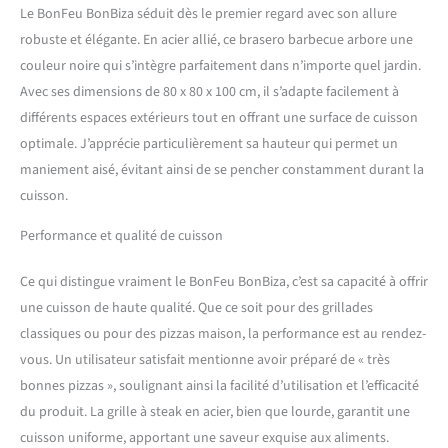
faisons pas de concessions
Le BonFeu BonBiza séduit dès le premier regard avec son allure
dans la fabrication de nos
robuste et élégante. En acier allié, ce brasero barbecue arbore une
cheminées de 30 x 30 x 142
couleur noire qui s’intègre parfaitement dans n’importe quel jardin.
cm. En plus de la cheminée
du jardin, la livraison
Avec ses dimensions de 80 x 80 x 100 cm, il s’adapte facilement à
comprend une pratique du
différents espaces extérieurs tout en offrant une surface de cuisson
gril, un anneau pour le wok
optimale. J’apprécie particulièrement sa hauteur qui permet un
et un attizer. Vous êtes donc
maniement aisé, évitant ainsi de se pencher constamment durant la
parfaitement équipé. Il peut
cuisson.
également être utilisé
comme four de cuisine - en
Performance et qualité de cuisson
plus d'un bon feu par un
chaud après-midi d'été,
vous pouvez préparer vos
Ce qui distingue vraiment le BonFeu BonBiza, c’est sa capacité à offrir
spécialités de barbecue
une cuisson de haute qualité. Que ce soit pour des grillades
préférées dans notre four à
classiques ou pour des pizzas maison, la performance est au rendez-
terrasse. Votre créativité n'a
vous. Un utilisateur satisfait mentionne avoir préparé de « très
pas de limites. Expérience et
profiter. Remarque - il est
bonnes pizzas », soulignant ainsi la facilité d’utilisation et l’efficacité
tout à fait normal pour
du produit. La grille à steak en acier, bien que lourde, garantit une
l'acier à oxyder. Par
cuisson uniforme, apportant une saveur exquise aux aliments.