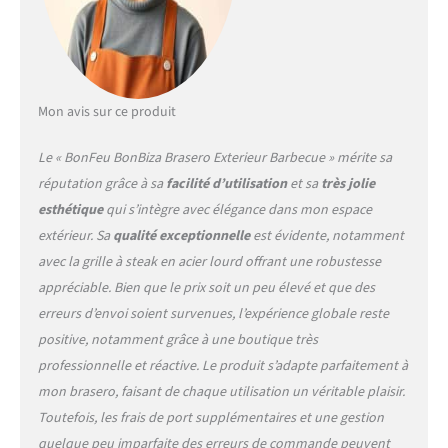
parfaitement équipé. Il peut
également être utilisé
comme four de cuisine - en
plus d'un bon feu par un
chaud après-midi d'été,
vous pouvez préparer vos
Mon avis sur ce produit
spécialités de barbecue
préférées dans notre four à
Le « BonFeu BonBiza Brasero Exterieur Barbecue » mérite sa
terrasse. Votre créativité n'a
réputation grâce à sa
facilité d’utilisation
et sa
très jolie
pas de limites. Expérience et
esthétique
qui s’intègre avec élégance dans mon espace
profiter. Remarque - il est
tout à fait normal pour
extérieur. Sa
qualité exceptionnelle
est évidente, notamment
l'acier à oxyder. Par
avec la grille à steak en acier lourd offrant une robustesse
conséquent, cette cheminée
appréciable. Bien que le prix soit un peu élevé et que des
s'oxydera et décolorera
erreurs d’envoi soient survenues, l’expérience globale reste
également au fil du temps.
N'ayez pas peur, cela
positive, notamment grâce à une boutique très
donnera à sa cheminée
professionnelle et réactive. Le produit s’adapte parfaitement à
Bonfe son apparence
mon brasero, faisant de chaque utilisation un véritable plaisir.
robuste et stable. Notre
Toutefois, les frais de port supplémentaires et une gestion
promesse - nous voulons
que ce soit satisfait. C'est
quelque peu imparfaite des erreurs de commande peuvent