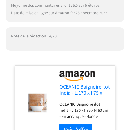
Moyenne des commentaires client : 5,0 sur 5 étoiles
Date de mise en ligne sur Amazon.fr : 23 novembre 2022
Note de la rédaction 14/20
OCEANIC Baignoire ilot
India - L.170 x I.75 x
H.60 cm - En acrylique
OCEANIC Baignoire ilot
- Bonde poussoir -
Indiã - L.170 x I.75 x H.60 cm
Blanc
- En acrylique - Bonde
poussoir - Blanc -
rapido2shop