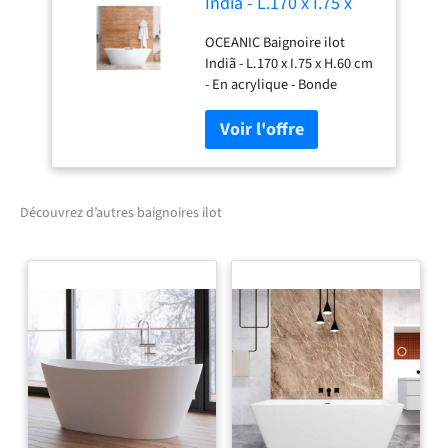
India - L.170 x I.75 x
H.60 cm - En acrylique
OCEANIC Baignoire ilot
- Bonde poussoir -
Indiã - L.170 x I.75 x H.60 cm
Blanc
- En acrylique - Bonde
poussoir - Blanc -
rapido2shop
Découvrez d’autres baignoires ilot