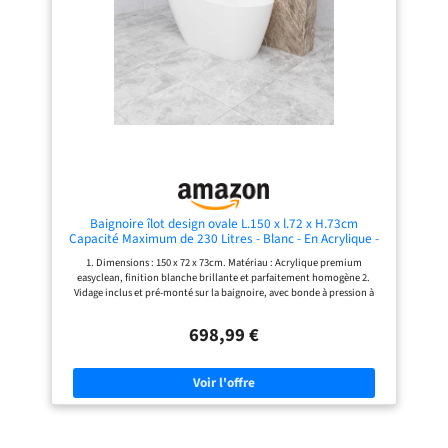
dépôts sur des points
qui est un vrai plus, d’un point de
géographiques stratégiques afin
vue hygiène 5. La baignoire est
d’assurer une livraison la plus
désormais la plus prisée du marché.
proche et la plus rapide. Votre
D’une part, son style design et
commande est expédiée partout en
moderne est très recherché. D’autre
Europe avec un SAV a votre
part, l’acrylique se caractérise par
disposition pour vous dépanner au
un toucher très doux, un prix
téléphone et pour vous faire
abordable et une grande légèreté.
parvenir des pièces de rechanges
Elle conserve bien la chaleur mais
rapidement. Normes CE labellisés
peut se rayer facilement
par plusieurs entreprises françaises.
Baignoire îlot design ovale L.150 x l.72 x H.73cm
Capacité Maximum de 230 Litres - Blanc - En Acrylique -
AICA baignoire avec Bonde et trop plein
1. Dimensions : 150 x 72 x 73cm. Matériau : Acrylique premium
easyclean, finition blanche brillante et parfaitement homogène 2.
Vidage inclus et pré-monté sur la baignoire, avec bonde à pression à
ouverture de type push/pull au fond de la baignoire et trop-plein en
haut de la baignoire. Le siphon inclus, pas de robinetterie 3. Facile à
698,99 €
installer, baignoire îlot ovale à la fois esthétique et design. Flexibilité
d'installation : Elles peuvent être placées au centre de la pièce ou à
tout autre endroit stratégique 4. Facile d’entretien : Accessible de tous
les côtés, le nettoyage d’une baignoire îlot est facile et rapide. De plus,
l’absence de joint limite l’accumulation de moisissures et de résidus de
produits cosmétiques, ce qui est un vrai plus, d’un point de vue
hygiène 5. La baignoire est désormais la plus prisée du marché. D’une
part, son style design et moderne est très recherché. D’autre part,