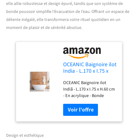
elle allie robustesse et design épuré, tandis que son système de
bonde poussoir simplifie l’évacuation de l’eau. Offrant un espace de
détente inégalé, elle transformera votre rituel quotidien en un
moment de plaisir et de sérénité absolue.
OCEANIC Baignoire ilot
India - L.170 x I.75 x
H.60 cm - En acrylique
OCEANIC Baignoire ilot
- Bonde poussoir -
Indiã - L.170 x I.75 x H.60 cm
Blanc
- En acrylique - Bonde
poussoir - Blanc -
rapido2shop
Design et esthétique