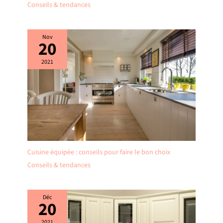
Conseils & tendances
Nov
20
2021
Cuisine équipée : conseils pour faire le bon choix
Conseils & tendances
Déc
20
2021