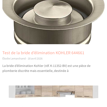
Test de la bride d’élimination KOHLER 644661
Élodie Lemarchand
18 avril 2026
La bride d’élimination Kohler (réf. K-11352-BV) est une pièce de
plomberie discrète mais essentielle, destinée à