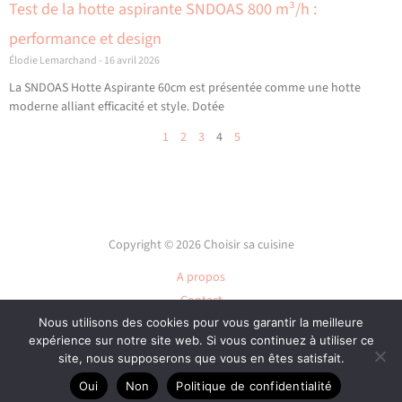
Test de la hotte aspirante SNDOAS 800 m³/h :
performance et design
Élodie Lemarchand
16 avril 2026
La SNDOAS Hotte Aspirante 60cm est présentée comme une hotte
moderne alliant efficacité et style. Dotée
1
2
3
4
5
Copyright © 2026 Choisir sa cuisine
A propos
Contact
Plan du site
Nous utilisons des cookies pour vous garantir la meilleure
expérience sur notre site web. Si vous continuez à utiliser ce
Mentions légales
site, nous supposerons que vous en êtes satisfait.
Politique de confidentialité
Oui
Non
Politique de confidentialité