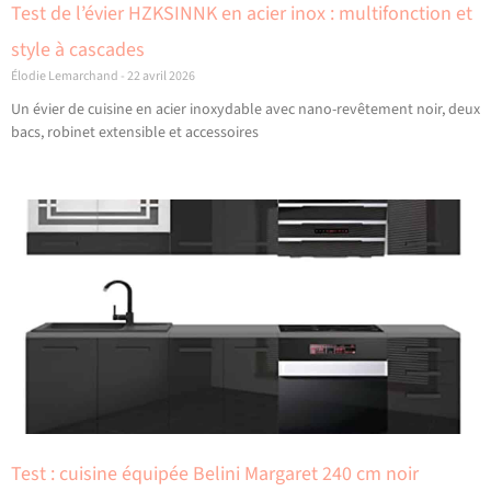
Test de l’évier HZKSINNK en acier inox : multifonction et
style à cascades
Élodie Lemarchand
22 avril 2026
Un évier de cuisine en acier inoxydable avec nano-revêtement noir, deux
bacs, robinet extensible et accessoires
Test : cuisine équipée Belini Margaret 240 cm noir